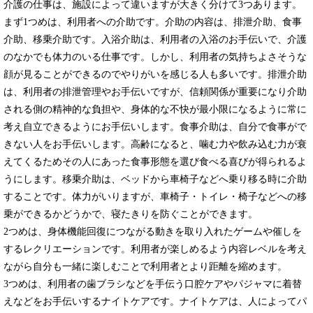
介護の仕事は、施設によって違いますが大きく分けて3つあります。
まず1つめは、利用者への介助です。介助の内容は、排泄介助、食事
介助、移乗介助です。入浴介助は、利用者の入浴のお手伝いで、介護
のなかでも体力のいる仕事です。しかし、利用者の気持ちよさそうな
顔が見ることができるのでやりがいを感じる人も多いです。排泄介助
は、利用者の排泄管理やお手伝いですが、信頼関係が重要になり介助
される側の精神的な負担や、身体的な不快が最小限になるように常に
考え自立できるようにお手伝いします。食事介助は、自分で食事がで
きない人をお手伝いします。高齢になると、噛む力や飲み込む力が衰
えてくるためその人にあった食事形態を選び食べる喜びが得られるよ
うにします。移乗介助は、ベッドから車椅子などへ乗り移る時に介助
することです。体力がいりますが、車椅子・トイレ・椅子などへの移
乗ができるかどうかで、寝たきりを防ぐことができます。
2つめは、身体機能回復につながる動きを取り入れたゲームや催しを
するレクリエーションです。利用者が楽しめるよう内容レベルを考え
ながら自分も一緒に楽しむことで利用者とより距離を縮めます。
3つめは、利用者の歯ブラシなどを手伝う口腔ケアやパジャマに着替
えなどをお手伝いするナイトケアです。ナイトケアは、人によってパ