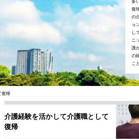
多
復
の
ョ
し
ニ
護
の
こ
て復帰
介護経験を活かして介護職として
復帰